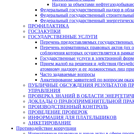
Надзор за объектами нефтегазодобыва
Федеральный государственный надзор в обл
Федеральный государственный строительный
Федеральный государственный энергетическ
ПРОФИЛАКТИКА
ГОСЗАКУПКИ
ГОСУДАРСТВЕННЫЕ УСЛУГИ
Перечень предоставляемых государственных
Перечень нормативных правовых актов (их о
соблюдения которых осуществляется в рамка
Государственные услуги в электронной форм
Прием жалоб на решения и действия (бездей
атомному надзору и ее должностных лиц при
Часто задаваемые вопросы
Анкетирование заявителей по вопросам оказ
ПУБЛИЧНЫЕ ОБСУЖДЕНИЯ РЕЗУЛЬТАТОВ П
УПРАВЛЕНИЯ
ПРОВЕРКА ЗНАНИЙ В ОБЛАСТИ ЭНЕРГЕТИЧ
ДОКЛАДЫ О ПРАВОПРИМЕНИТЕЛЬНОЙ ПРАК
ПРОИЗВОДСТВЕННЫЙ КОНТРОЛЬ
ПРОВЕДЕНИЕ ПРОВЕРОК
ИНФОРМАЦИЯ ДЛЯ ПЛАТЕЛЬЩИКОВ
АНКЕТИРОВАНИЕ
Противодействие коррупции
Нормативные правовые и иные акты в сфере прот