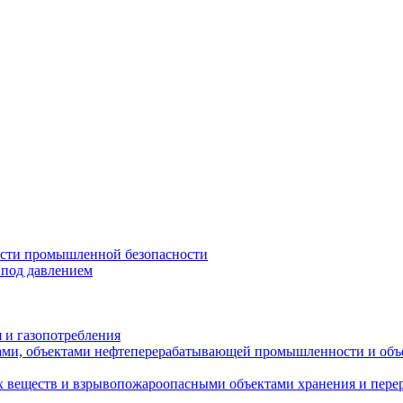
асти промышленной безопасности
 под давлением
я и газопотребления
тами, объектами нефтеперерабатывающей промышленности и объ
х веществ и взрывопожароопасными объектами хранения и пере