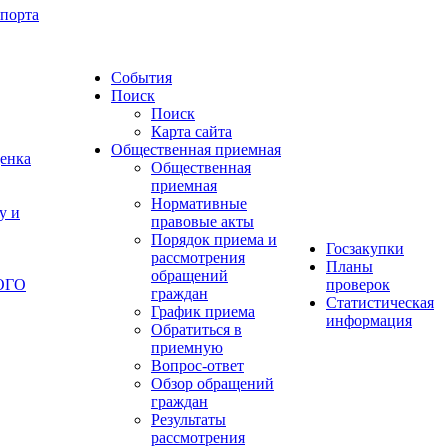
спорта
События
Поиск
Поиск
Карта сайта
Общественная приемная
ценка
Общественная
приемная
Нормативные
у и
правовые акты
Порядок приема и
Госзакупки
рассмотрения
Планы
обращений
ОГО
проверок
граждан
Статистическая
График приема
информация
Обратиться в
приемную
Вопрос-ответ
Обзор обращений
граждан
Результаты
рассмотрения