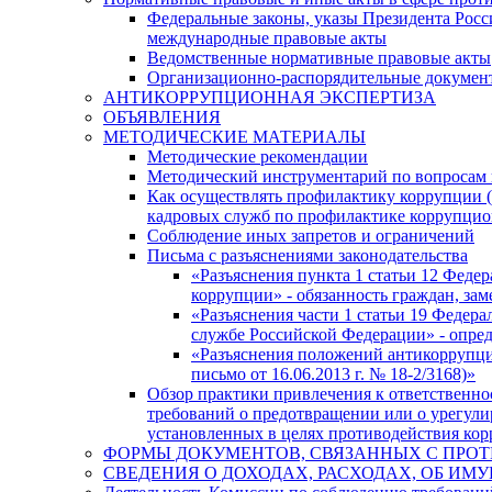
Федеральные законы, указы Президента Росс
международные правовые акты
Ведомственные нормативные правовые акты
Организационно-распорядительные документ
АНТИКОРРУПЦИОННАЯ ЭКСПЕРТИЗА
ОБЪЯВЛЕНИЯ
МЕТОДИЧЕСКИЕ МАТЕРИАЛЫ
Методические рекомендации
Методический инструментарий по вопросам
Как осуществлять профилактику коррупции (
кадровых служб по профилактике коррупци
Соблюдение иных запретов и ограничений
Письма с разъяснениями законодательства
«Разъяснения пункта 1 статьи 12 Федер
коррупции» - обязанность граждан, з
«Разъяснения части 1 статьи 19 Федера
службе Российской Федерации» - опре
«Разъяснения положений антикоррупци
письмо от 16.06.2013 г. № 18-2/3168)»
Обзор практики привлечения к ответственно
требований о предотвращении или о урегули
установленных в целях противодействия ко
ФОРМЫ ДОКУМЕНТОВ, СВЯЗАННЫХ С ПРОТ
СВЕДЕНИЯ О ДОХОДАХ, РАСХОДАХ, ОБ ИМ