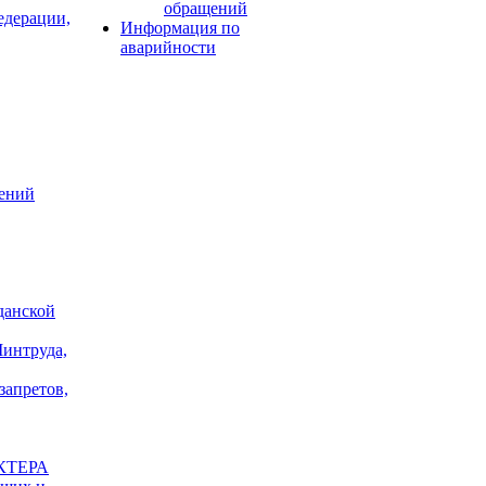
обращений
едерации,
Информация по
аварийности
лений
данской
Минтруда,
запретов,
КТЕРА